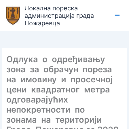
Пређи
Локална пореска
на
администрација града
садржај
Пожаревца
Одлука о одређивању
зона за обрачун пореза
на имовину и просечној
цени квадратног метра
одговарајућих
непокретности по
зонама на територији